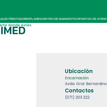
A
GUÍA PRESTADORES
PLANES
CENTRO DE DIAGNÓSTICO
PUNTOS DE ATENC
darte donde estés.
NIMED
Ubicación
Encarnación
Avda. Gral. Bernardin
Contactos
(071) 203 222