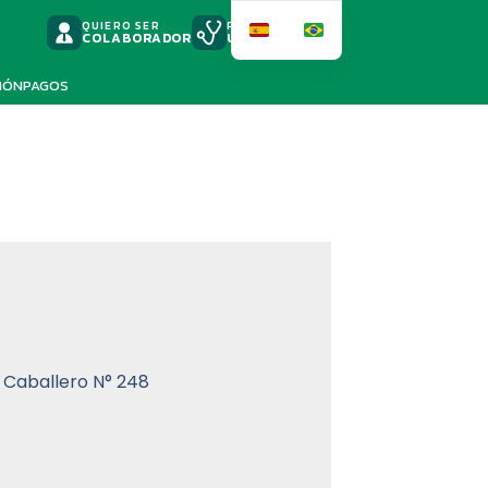
QUIERO SER
PODSCAST
COLABORADOR
UNIMED
IÓN
PAGOS
o Caballero N° 248