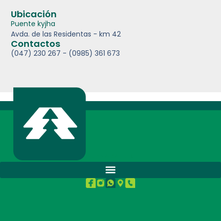
Ubicación
Puente kyjha
Avda. de las Residentas - km 42
Contactos
(047) 230 267 - (0985) 361 673
BUENA SALUD.