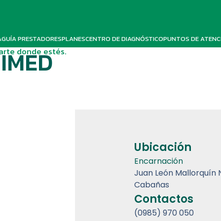
A
GUÍA PRESTADORES
PLANES
CENTRO DE DIAGNÓSTICO
PUNTOS DE ATENC
darte donde estés.
NIMED
Ubicación
Encarnación
Juan León Mallorquín 
Cabañas
Contactos
(0985) 970 050