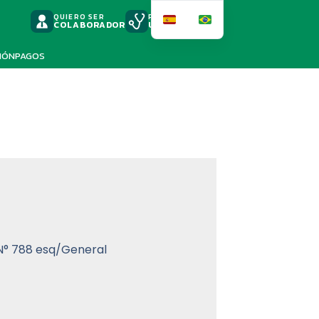
QUIERO SER
PODSCAST
COLABORADOR
UNIMED
IÓN
PAGOS
N° 788 esq/General