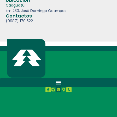
Ubicación
Caaguazú
km 230, José Domingo Ocampos
Contactos
(0987) 170 522
BUENA SALUD.