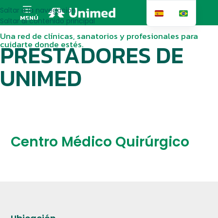
Saltar a la navegación
MENÚ
Saltar al contenido principal
Una red de clínicas, sanatorios y profesionales para
cuidarte donde estés.
PRESTADORES DE
UNIMED
Centro Médico Quirúrgico