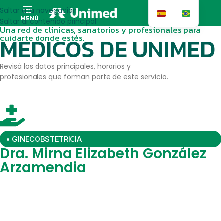
Saltar a la navegación
MENÚ
Saltar al contenido principal
Una red de clínicas, sanatorios y profesionales para
cuidarte donde estés.
MEDICOS DE UNIMED
Revisá los datos principales, horarios y
profesionales que forman parte de este servicio.
• GINECOBSTETRICIA
Dra. Mirna Elizabeth González
Arzamendia