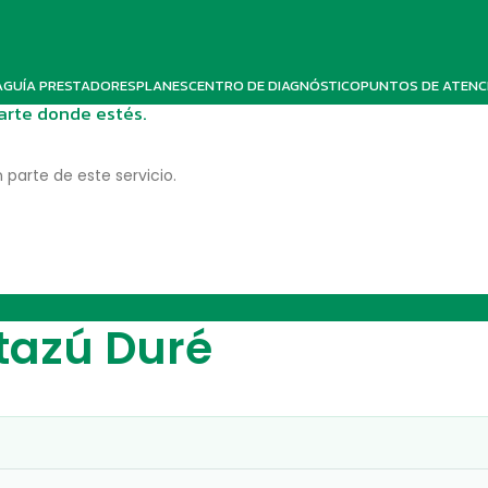
A
GUÍA PRESTADORES
PLANES
CENTRO DE DIAGNÓSTICO
PUNTOS DE ATENC
darte donde estés.
 parte de este servicio.
tazú Duré