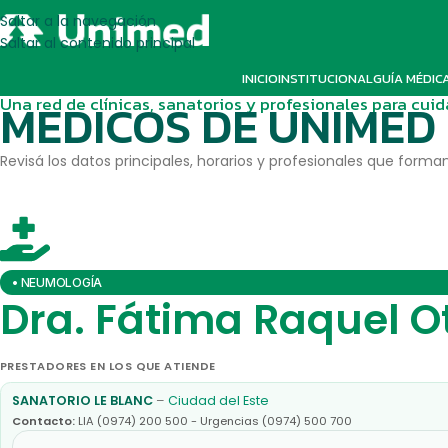
Saltar a la navegación
Saltar al contenido principal
INICIO
INSTITUCIONAL
GUÍA MÉDIC
Una red de clínicas, sanatorios y profesionales para cui
MEDICOS DE UNIMED
Revisá los datos principales, horarios y profesionales que forman
• NEUMOLOGÍA
Dra. Fátima Raquel O
PRESTADORES EN LOS QUE ATIENDE
SANATORIO LE BLANC
–
Ciudad del Este
Contacto:
LIA (0974) 200 500 - Urgencias (0974) 500 700