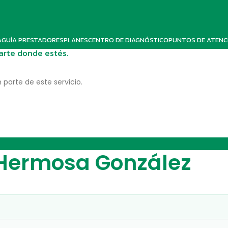
A
GUÍA PRESTADORES
PLANES
CENTRO DE DIAGNÓSTICO
PUNTOS DE ATENC
darte donde estés.
 parte de este servicio.
 Hermosa González