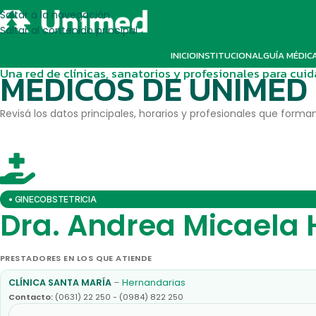
Saltar a la navegación
Saltar al contenido principal
INICIO
INSTITUCIONAL
GUÍA MÉDIC
Una red de clínicas, sanatorios y profesionales para cui
MEDICOS DE UNIMED
Revisá los datos principales, horarios y profesionales que forman
• GINECOBSTETRICIA
Dra. Andrea Micaela
PRESTADORES EN LOS QUE ATIENDE
CLÍNICA SANTA MARÍA
–
Hernandarias
Contacto:
(0631) 22 250 - (0984) 822 250