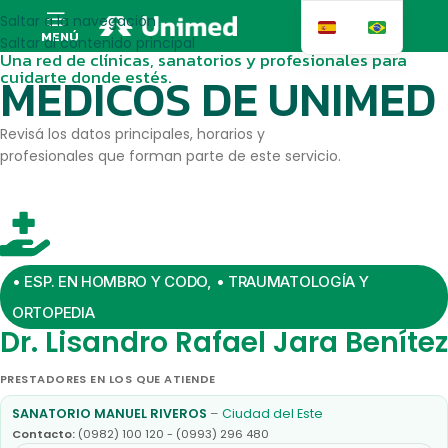
Saltar a la navegación
MENÚ
Saltar al contenido principal
Una red de clínicas, sanatorios y profesionales para
cuidarte donde estés.
MEDICOS DE UNIMED
Revisá los datos principales, horarios y
profesionales que forman parte de este servicio.
• ESP. EN HOMBRO Y CODO
,
• TRAUMATOLOGÍA Y
ORTOPEDIA
Dr. Lisandro Rafael Jara Benítez
PRESTADORES EN LOS QUE ATIENDE
SANATORIO MANUEL RIVEROS
–
Ciudad del Este
Contacto:
(0982) 100 120 - (0993) 296 480