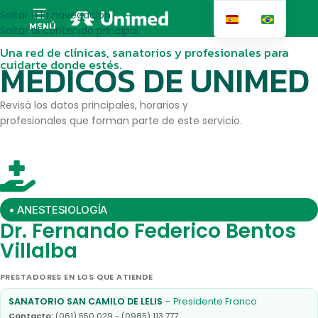
Saltar a la navegación
MENÚ
Saltar al contenido principal
Una red de clínicas, sanatorios y profesionales para
cuidarte donde estés.
MEDICOS DE UNIMED
Revisá los datos principales, horarios y
profesionales que forman parte de este servicio.
• ANESTESIOLOGÍA
Dr. Fernando Federico Bentos
Villalba
PRESTADORES EN LOS QUE ATIENDE
SANATORIO SAN CAMILO DE LELIS
–
Presidente Franco
Contacto:
(061) 550 029 - (0985) 113 777