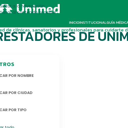
Saltar a la navegación
Saltar al contenido principal
INICIO
INSTITUCIONAL
GUÍA MÉDIC
ed de clínicas, sanatorios y profesionales para cuidarte 
RESTADORES DE UNI
LTROS
CAR POR NOMBRE
CAR POR CIUDAD
CAR POR TIPO
rar todo