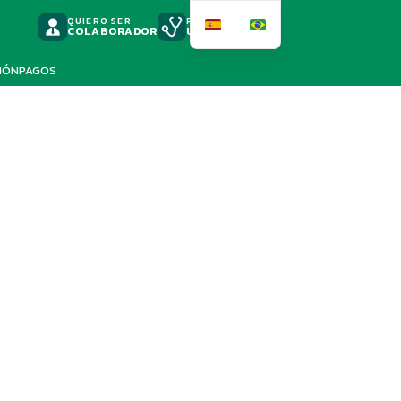
QUIERO SER
PODSCAST
COLABORADOR
UNIMED
IÓN
PAGOS