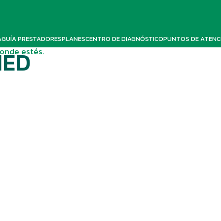
A
GUÍA PRESTADORES
PLANES
CENTRO DE DIAGNÓSTICO
PUNTOS DE ATENC
donde estés.
MED