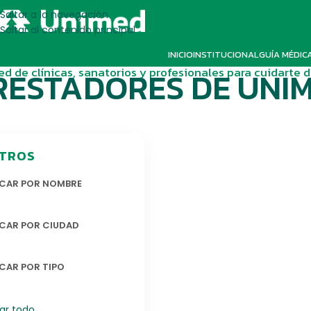
Saltar a la navegación
Saltar al contenido principal
INICIO
INSTITUCIONAL
GUÍA MÉDIC
ed de clínicas, sanatorios y profesionales para cuidarte 
RESTADORES DE UNI
LTROS
CAR POR NOMBRE
CAR POR CIUDAD
CAR POR TIPO
rar todo