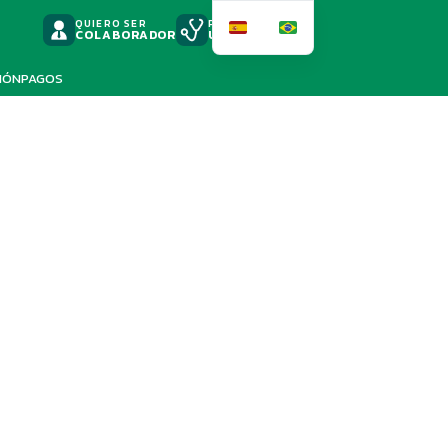
QUIERO SER
PODSCAST
COLABORADOR
UNIMED
IÓN
PAGOS