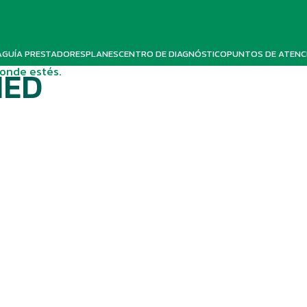
A
GUÍA PRESTADORES
PLANES
CENTRO DE DIAGNÓSTICO
PUNTOS DE ATENC
donde estés.
MED