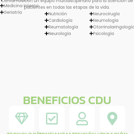
Contamos con un equipo multidisciplinario para la atención de
Medicina interna
pacientes en todas las etapas de la vida.
Geriatría
Nutrición
Neurocirugía
Cardiología
Neumología
Reumatología
Otorrinolaringologí
Neurología
Psicología
BENEFICIOS CDU