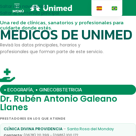
Saltar a la navegación
MENÚ
Saltar al contenido principal
Una red de clínicas, sanatorios y profesionales para
cuidarte donde estés.
MEDICOS DE UNIMED
Revisá los datos principales, horarios y
profesionales que forman parte de este servicio.
• ECOGRAFÍA
,
• GINECOBSTETRICIA
Dr. Rubén Antonio Galeano
Llanes
PRESTADORES EN LOS QUE ATIENDE
CLÍNICA DIVINA PROVIDENCIA
–
Santa Rosa del Monday
Contacto:
(0678) 20 399 - (0985) 100 172