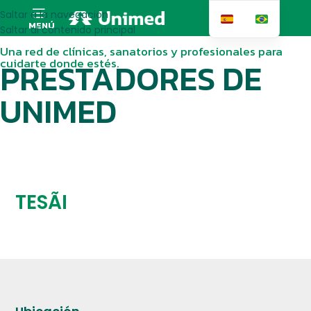
Saltar a la navegación
MENÚ
Saltar al contenido principal
Una red de clínicas, sanatorios y profesionales para
cuidarte donde estés.
PRESTADORES DE
UNIMED
TESÃI